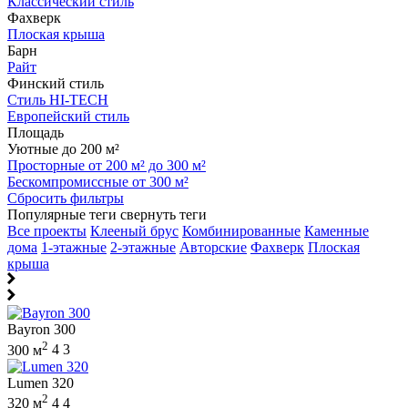
Классический стиль
Фахверк
Плоская крыша
Барн
Райт
Финский стиль
Стиль HI-TECH
Европейский стиль
Площадь
Уютные до 200 м²
Просторные от 200 м² до 300 м²
Бескомпромиссные от 300 м²
Сбросить фильтры
Популярные теги
свернуть теги
Все проекты
Клееный брус
Комбинированные
Каменные
дома
1-этажные
2-этажные
Авторские
Фахверк
Плоская
крыша
Bayron 300
2
300 м
4
3
Lumen 320
2
320 м
4
4