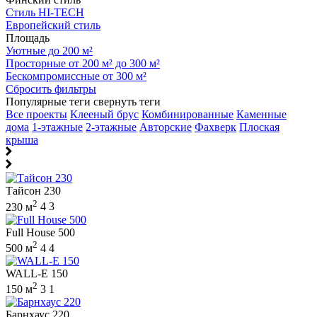
Стиль HI-TECH
Европейский стиль
Площадь
Уютные до 200 м²
Просторные от 200 м² до 300 м²
Бескомпромиссные от 300 м²
Сбросить фильтры
Популярные теги
свернуть теги
Все проекты
Клееный брус
Комбинированные
Каменные
дома
1-этажные
2-этажные
Авторские
Фахверк
Плоская
крыша
Тайсон 230
2
230 м
4
3
Full House 500
2
500 м
4
4
WALL-E 150
2
150 м
3
1
Барнхаус 220