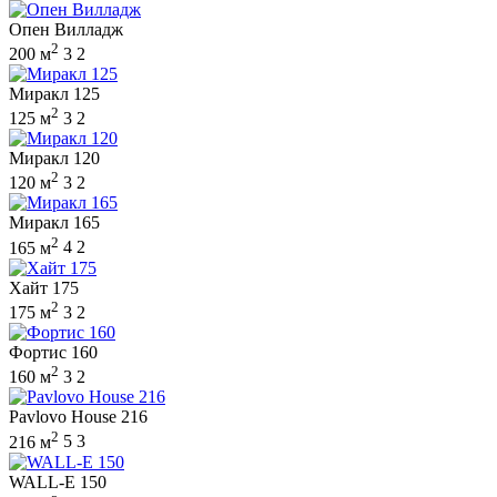
Опен Вилладж
2
200 м
3
2
Миракл 125
2
125 м
3
2
Миракл 120
2
120 м
3
2
Миракл 165
2
165 м
4
2
Хайт 175
2
175 м
3
2
Фортис 160
2
160 м
3
2
Pavlovo House 216
2
216 м
5
3
WALL-E 150