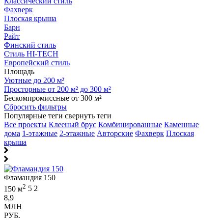
Классический стиль
Фахверк
Плоская крыша
Барн
Райт
Финский стиль
Стиль HI-TECH
Европейский стиль
Площадь
Уютные до 200 м²
Просторные от 200 м² до 300 м²
Бескомпромиссные от 300 м²
Сбросить фильтры
Популярные теги
свернуть теги
Все проекты
Клееный брус
Комбинированные
Каменные
дома
1-этажные
2-этажные
Авторские
Фахверк
Плоская
крыша
Фламандия 150
2
150 м
5
2
8,9
МЛН
РУБ.