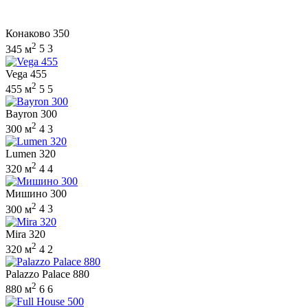
Конаково 350
2
345 м
5
3
Vega 455
2
455 м
5
5
Bayron 300
2
300 м
4
3
Lumen 320
2
320 м
4
4
Мишино 300
2
300 м
4
3
Mira 320
2
320 м
4
2
Palazzo Palace 880
2
880 м
6
6