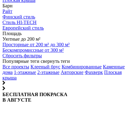
Плоская крыша
Барн
Райт
Финский стиль
Стиль HI-TECH
Европейский стиль
Площадь
Уютные до 200 м²
Просторные от 200 м² до 300 м²
Бескомпромиссные от 300 м²
Сбросить фильтры
Популярные теги
свернуть теги
Все проекты
Клееный брус
Комбинированные
Каменные
дома
1-этажные
2-этажные
Авторские
Фахверк
Плоская
крыша
БЕСПЛАТНАЯ ПОКРАСКА
В АВГУСТЕ