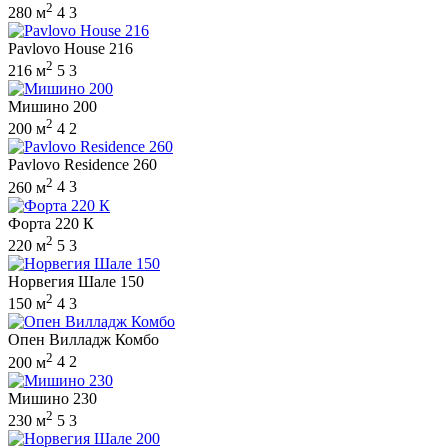
2
280 м
4
3
Pavlovo House 216
2
216 м
5
3
Мишино 200
2
200 м
4
2
Pavlovo Residence 260
2
260 м
4
3
Форта 220 К
2
220 м
5
3
Норвегия Шале 150
2
150 м
4
3
Опен Вилладж Комбо
2
200 м
4
2
Мишино 230
2
230 м
5
3