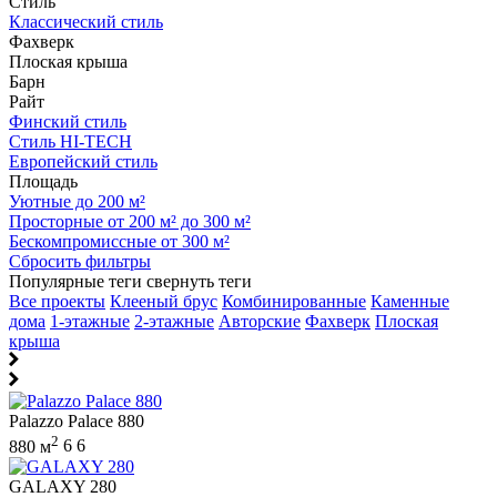
Стиль
Классический стиль
Фахверк
Плоская крыша
Барн
Райт
Финский стиль
Стиль HI-TECH
Европейский стиль
Площадь
Уютные до 200 м²
Просторные от 200 м² до 300 м²
Бескомпромиссные от 300 м²
Сбросить фильтры
Популярные теги
свернуть теги
Все проекты
Клееный брус
Комбинированные
Каменные
дома
1-этажные
2-этажные
Авторские
Фахверк
Плоская
крыша
Palazzo Palace 880
2
880 м
6
6
GALAXY 280