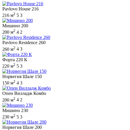
Pavlovo House 216
2
216 м
5
3
Мишино 200
2
200 м
4
2
Pavlovo Residence 260
2
260 м
4
3
Форта 220 К
2
220 м
5
3
Норвегия Шале 150
2
150 м
4
3
Опен Вилладж Комбо
2
200 м
4
2
Мишино 230
2
230 м
5
3
Норвегия Шале 200