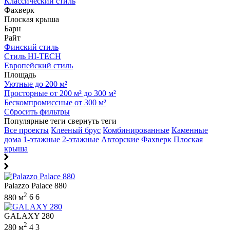
Классический стиль
Фахверк
Плоская крыша
Барн
Райт
Финский стиль
Стиль HI-TECH
Европейский стиль
Площадь
Уютные до 200 м²
Просторные от 200 м² до 300 м²
Бескомпромиссные от 300 м²
Сбросить фильтры
Популярные теги
свернуть теги
Все проекты
Клееный брус
Комбинированные
Каменные
дома
1-этажные
2-этажные
Авторские
Фахверк
Плоская
крыша
Palazzo Palace 880
2
880 м
6
6
GALAXY 280
2
280 м
4
3