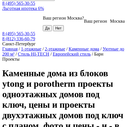
8 (495) 565-30-55
Льготная ипотека 6%
Ваш регион
Москва
?
Ваш регион
Москва
8 (495) 565-30-55
8 (812) 336-60-79
Санкт-Петербург
Главная
/
1-этажные
/
2-этажные
/
Каменные дома
/
Уютные до
200 м²
/
Стиль HI-TECH
/
Европейский стиль
/
Барн
Проекты
Каменные дома из блоков
ytong и porotherm проекты
одноэтажных домов под
ключ, цены и проекты
двухэтажных домов под ключ
с планом, фото и цены - и - в