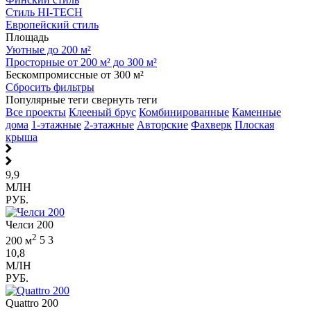
Стиль HI-TECH
Европейский стиль
Площадь
Уютные до 200 м²
Просторные от 200 м² до 300 м²
Бескомпромиссные от 300 м²
Сбросить фильтры
Популярные теги
свернуть теги
Все проекты
Клееный брус
Комбинированные
Каменные
дома
1-этажные
2-этажные
Авторские
Фахверк
Плоская
крыша
9,9
МЛН
РУБ.
Челси 200
2
200 м
5
3
10,8
МЛН
РУБ.
Quattro 200