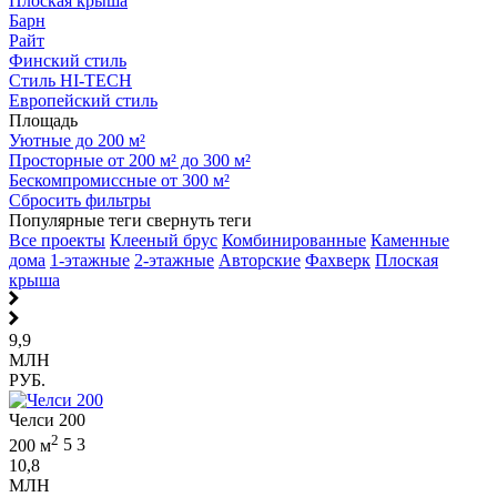
Плоская крыша
Барн
Райт
Финский стиль
Стиль HI-TECH
Европейский стиль
Площадь
Уютные до 200 м²
Просторные от 200 м² до 300 м²
Бескомпромиссные от 300 м²
Сбросить фильтры
Популярные теги
свернуть теги
Все проекты
Клееный брус
Комбинированные
Каменные
дома
1-этажные
2-этажные
Авторские
Фахверк
Плоская
крыша
9,9
МЛН
РУБ.
Челси 200
2
200 м
5
3
10,8
МЛН