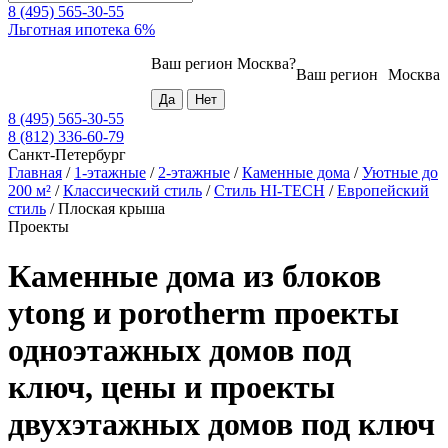
8 (495) 565-30-55
Льготная ипотека 6%
Ваш регион
Москва
?
Ваш регион
Москва
8 (495) 565-30-55
8 (812) 336-60-79
Санкт-Петербург
Главная
/
1-этажные
/
2-этажные
/
Каменные дома
/
Уютные до
200 м²
/
Классический стиль
/
Стиль HI-TECH
/
Европейский
стиль
/
Плоская крыша
Проекты
Каменные дома из блоков
ytong и porotherm проекты
одноэтажных домов под
ключ, цены и проекты
двухэтажных домов под ключ