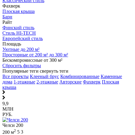
Классический стиль
Фахверк
Плоская крыша
Барн
Райт
Финский стиль
Стиль HI-TECH
Европейский стиль
Площадь
Уютные до 200 м²
Просторные от 200 м² до 300 м²
Бескомпромиссные от 300 м²
Сбросить фильтры
Популярные теги
свернуть теги
Все проекты
Клееный брус
Комбинированные
Каменные
дома
1-этажные
2-этажные
Авторские
Фахверк
Плоская
крыша
9,9
МЛН
РУБ.
Челси 200
2
200 м
5
3