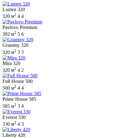
Lumen 320
2
320 м
4
4
Pavlovo Premium
2
392 м
5
6
Grammy 320
2
320 м
3
3
Mira 320
2
320 м
4
2
Full House 500
2
500 м
4
4
Prime House 585
2
585 м
3
4
Everest 330
2
330 м
4
3
Liberty 420