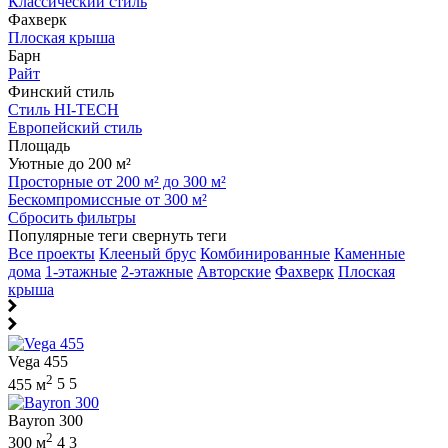
Классический стиль
Фахверк
Плоская крыша
Барн
Райт
Финский стиль
Стиль HI-TECH
Европейский стиль
Площадь
Уютные до 200 м²
Просторные от 200 м² до 300 м²
Бескомпромиссные от 300 м²
Сбросить фильтры
Популярные теги
свернуть теги
Все проекты
Клееный брус
Комбинированные
Каменные
дома
1-этажные
2-этажные
Авторские
Фахверк
Плоская
крыша
Vega 455
2
455 м
5
5
Bayron 300
2
300 м
4
3