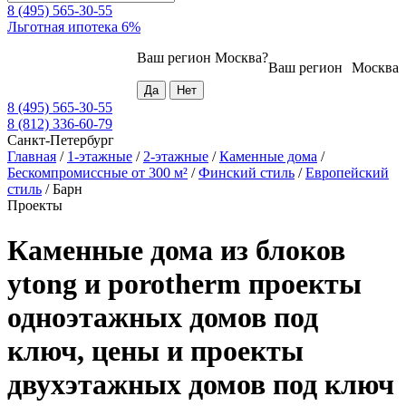
8 (495) 565-30-55
Льготная ипотека 6%
Ваш регион
Москва
?
Ваш регион
Москва
8 (495) 565-30-55
8 (812) 336-60-79
Санкт-Петербург
Главная
/
1-этажные
/
2-этажные
/
Каменные дома
/
Бескомпромиссные от 300 м²
/
Финский стиль
/
Европейский
стиль
/
Барн
Проекты
Каменные дома из блоков
ytong и porotherm проекты
одноэтажных домов под
ключ, цены и проекты
двухэтажных домов под ключ