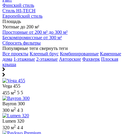
Финский стиль
Стиль HI-TECH
Европейский стиль
Площадь
Уютные до 200 м²
Просторные от 200 м² до 300 м²
Бескомпромиссные от 300 м²
Сбросить фильтры
Популярные теги
свернуть теги
Все проекты
Клееный брус
Комбинированные
Каменные
дома
1-этажные
2-этажные
Авторские
Фахверк
Плоская
крыша
Vega 455
2
455 м
5
5
Bayron 300
2
300 м
4
3
Lumen 320
2
320 м
4
4