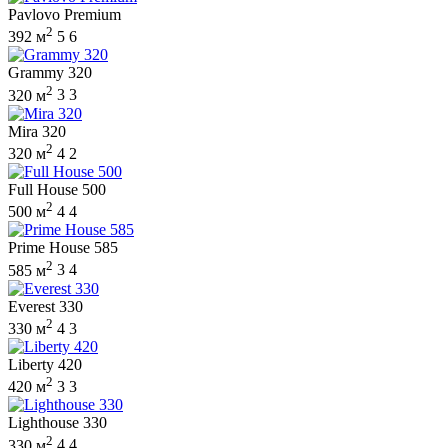
Pavlovo Premium
2
392 м
5
6
Grammy 320
2
320 м
3
3
Mira 320
2
320 м
4
2
Full House 500
2
500 м
4
4
Prime House 585
2
585 м
3
4
Everest 330
2
330 м
4
3
Liberty 420
2
420 м
3
3
Lighthouse 330
2
330 м
4
4