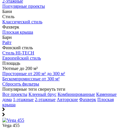
2-этажные
Популярные проекты
Бани
Стиль
Классический стиль
Фахверк
Плоская крыша
Барн
Райт
Финский стиль
Стиль HI-TECH
Европейский стиль
Площадь
Уютные до 200 м²
Просторные от 200 м² до 300 м²
Бескомпромиссные от 300 м²
Сбросить фильтры
Популярные теги
свернуть теги
Все проекты
Клееный брус
Комбинированные
Каменные
дома
1-этажные
2-этажные
Авторские
Фахверк
Плоская
крыша
Vega 455