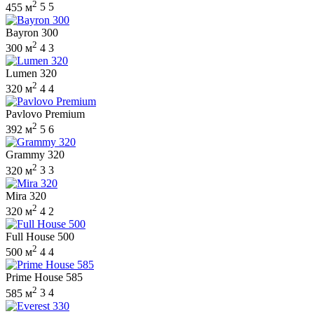
2
455 м
5
5
Bayron 300
2
300 м
4
3
Lumen 320
2
320 м
4
4
Pavlovo Premium
2
392 м
5
6
Grammy 320
2
320 м
3
3
Mira 320
2
320 м
4
2
Full House 500
2
500 м
4
4
Prime House 585
2
585 м
3
4