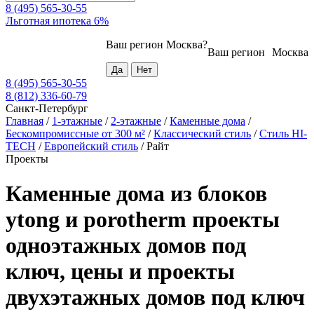
8 (495) 565-30-55
Льготная ипотека 6%
Ваш регион
Москва
?
Ваш регион
Москва
8 (495) 565-30-55
8 (812) 336-60-79
Санкт-Петербург
Главная
/
1-этажные
/
2-этажные
/
Каменные дома
/
Бескомпромиссные от 300 м²
/
Классический стиль
/
Стиль HI-
TECH
/
Европейский стиль
/
Райт
Проекты
Каменные дома из блоков
ytong и porotherm проекты
одноэтажных домов под
ключ, цены и проекты
двухэтажных домов под ключ