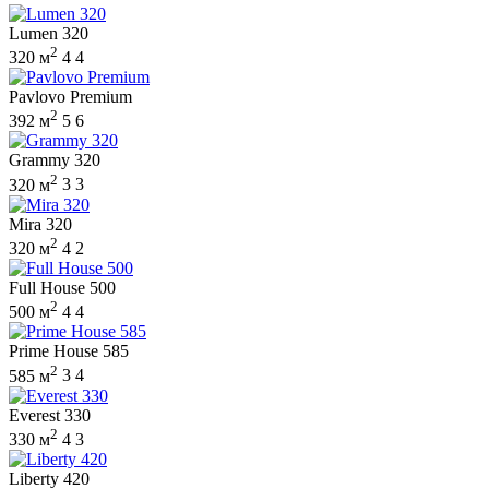
Lumen 320
2
320 м
4
4
Pavlovo Premium
2
392 м
5
6
Grammy 320
2
320 м
3
3
Mira 320
2
320 м
4
2
Full House 500
2
500 м
4
4
Prime House 585
2
585 м
3
4
Everest 330
2
330 м
4
3
Liberty 420