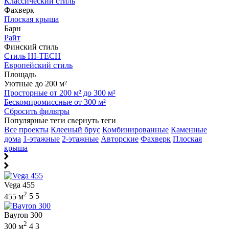
Классический стиль
Фахверк
Плоская крыша
Барн
Райт
Финский стиль
Стиль HI-TECH
Европейский стиль
Площадь
Уютные до 200 м²
Просторные от 200 м² до 300 м²
Бескомпромиссные от 300 м²
Сбросить фильтры
Популярные теги
свернуть теги
Все проекты
Клееный брус
Комбинированные
Каменные
дома
1-этажные
2-этажные
Авторские
Фахверк
Плоская
крыша
Vega 455
2
455 м
5
5
Bayron 300
2
300 м
4
3