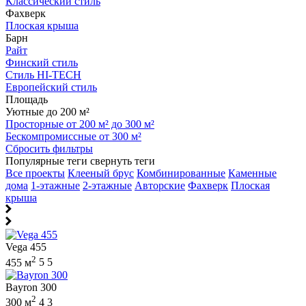
Классический стиль
Фахверк
Плоская крыша
Барн
Райт
Финский стиль
Стиль HI-TECH
Европейский стиль
Площадь
Уютные до 200 м²
Просторные от 200 м² до 300 м²
Бескомпромиссные от 300 м²
Сбросить фильтры
Популярные теги
свернуть теги
Все проекты
Клееный брус
Комбинированные
Каменные
дома
1-этажные
2-этажные
Авторские
Фахверк
Плоская
крыша
Vega 455
2
455 м
5
5
Bayron 300
2
300 м
4
3