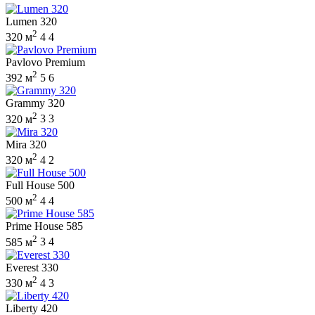
Lumen 320
2
320 м
4
4
Pavlovo Premium
2
392 м
5
6
Grammy 320
2
320 м
3
3
Mira 320
2
320 м
4
2
Full House 500
2
500 м
4
4
Prime House 585
2
585 м
3
4
Everest 330
2
330 м
4
3
Liberty 420