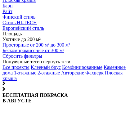
Плоская крыша
Барн
Райт
Финский стиль
Стиль HI-TECH
Европейский стиль
Площадь
Уютные до 200 м²
Просторные от 200 м² до 300 м²
Бескомпромиссные от 300 м²
Сбросить фильтры
Популярные теги
свернуть теги
Все проекты
Клееный брус
Комбинированные
Каменные
дома
1-этажные
2-этажные
Авторские
Фахверк
Плоская
крыша
БЕСПЛАТНАЯ ПОКРАСКА
В АВГУСТЕ