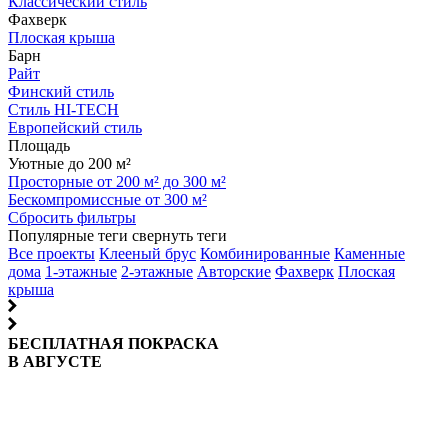
Классический стиль
Фахверк
Плоская крыша
Барн
Райт
Финский стиль
Стиль HI-TECH
Европейский стиль
Площадь
Уютные до 200 м²
Просторные от 200 м² до 300 м²
Бескомпромиссные от 300 м²
Сбросить фильтры
Популярные теги
свернуть теги
Все проекты
Клееный брус
Комбинированные
Каменные
дома
1-этажные
2-этажные
Авторские
Фахверк
Плоская
крыша
БЕСПЛАТНАЯ ПОКРАСКА
В АВГУСТЕ