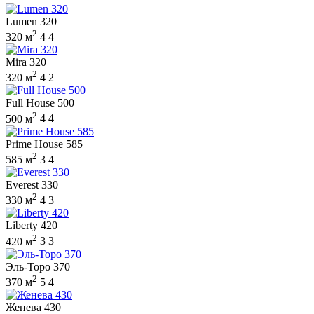
Lumen 320
2
320 м
4
4
Mira 320
2
320 м
4
2
Full House 500
2
500 м
4
4
Prime House 585
2
585 м
3
4
Everest 330
2
330 м
4
3
Liberty 420
2
420 м
3
3
Эль-Торо 370
2
370 м
5
4
Женева 430