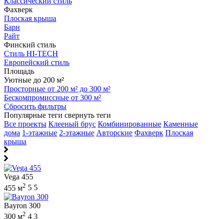
Классический стиль
Фахверк
Плоская крыша
Барн
Райт
Финский стиль
Стиль HI-TECH
Европейский стиль
Площадь
Уютные до 200 м²
Просторные от 200 м² до 300 м²
Бескомпромиссные от 300 м²
Сбросить фильтры
Популярные теги
свернуть теги
Все проекты
Клееный брус
Комбинированные
Каменные
дома
1-этажные
2-этажные
Авторские
Фахверк
Плоская
крыша
Vega 455
2
455 м
5
5
Bayron 300
2
300 м
4
3