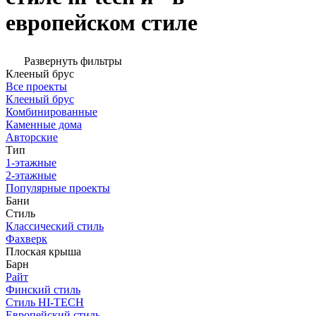
европейском стиле
Развернуть фильтры
Клееный брус
Все проекты
Клееный брус
Комбинированные
Каменные дома
Авторские
Тип
1-этажные
2-этажные
Популярные проекты
Бани
Стиль
Классический стиль
Фахверк
Плоская крыша
Барн
Райт
Финский стиль
Стиль HI-TECH
Европейский стиль