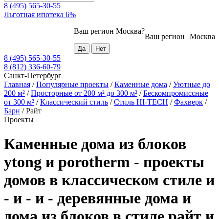
8 (495) 565-30-55
Льготная ипотека 6%
Ваш регион
Москва
?
Ваш регион
Москва
8 (495) 565-30-55
8 (812) 336-60-79
Санкт-Петербург
Главная
/
Популярные проекты
/
Каменные дома
/
Уютные до
200 м²
/
Просторные от 200 м² до 300 м²
/
Бескомпромиссные
от 300 м²
/
Классический стиль
/
Стиль HI-TECH
/
Фахверк
/
Барн
/
Райт
Проекты
Каменные дома из блоков
ytong и porotherm - проекты
домов в классическом стиле и
- и - и - деревянные дома и
дома из блоков в стиле райт и