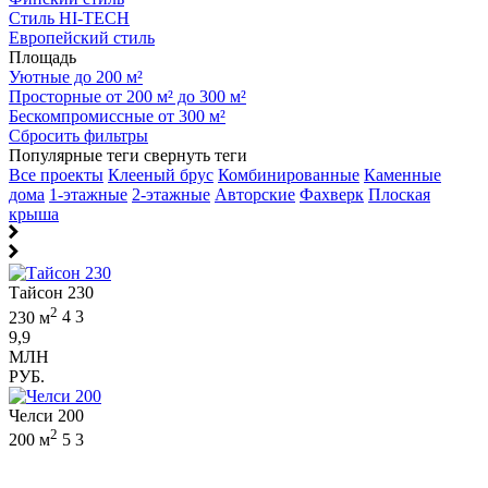
Стиль HI-TECH
Европейский стиль
Площадь
Уютные до 200 м²
Просторные от 200 м² до 300 м²
Бескомпромиссные от 300 м²
Сбросить фильтры
Популярные теги
свернуть теги
Все проекты
Клееный брус
Комбинированные
Каменные
дома
1-этажные
2-этажные
Авторские
Фахверк
Плоская
крыша
Тайсон 230
2
230 м
4
3
9,9
МЛН
РУБ.
Челси 200
2
200 м
5
3