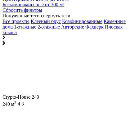
Бескомпромиссные от 300 м²
Сбросить фильтры
Популярные теги
свернуть теги
Все проекты
Клееный брус
Комбинированные
Каменные
дома
1-этажные
2-этажные
Авторские
Фахверк
Плоская
крыша
Crypto-House 240
2
240 м
4
3