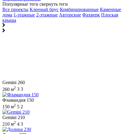
Популярные теги
свернуть теги
Все проекты
Клееный брус
Комбинированные
Каменные
дома
1-этажные
2-этажные
Авторские
Фахверк
Плоская
крыша
Gemini 260
2
260 м
3
3
Фламандия 150
2
150 м
5
2
Gemini 210
2
210 м
4
3