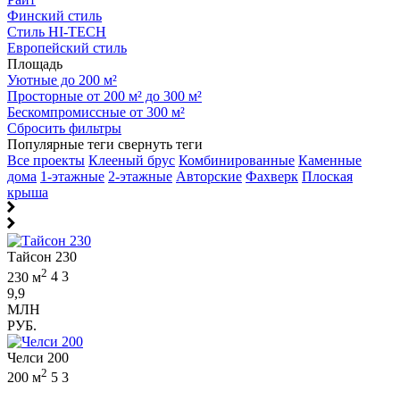
Финский стиль
Стиль HI-TECH
Европейский стиль
Площадь
Уютные до 200 м²
Просторные от 200 м² до 300 м²
Бескомпромиссные от 300 м²
Сбросить фильтры
Популярные теги
свернуть теги
Все проекты
Клееный брус
Комбинированные
Каменные
дома
1-этажные
2-этажные
Авторские
Фахверк
Плоская
крыша
Тайсон 230
2
230 м
4
3
9,9
МЛН
РУБ.
Челси 200
2
200 м
5
3