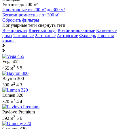
Уютные до 200 м²
Просторные от 200 м² до 300 м²
Бескомпромиссные от 300 м²
Сбросить фильтры
Популярные теги
свернуть теги
Все проекты
Клееный брус
Комбинированные
Каменные
дома
1-этажные
2-этажные
Авторские
Фахверк
Плоская
крыша
Vega 455
2
455 м
5
5
Bayron 300
2
300 м
4
3
Lumen 320
2
320 м
4
4
Pavlovo Premium
2
392 м
5
6
Grammy 320