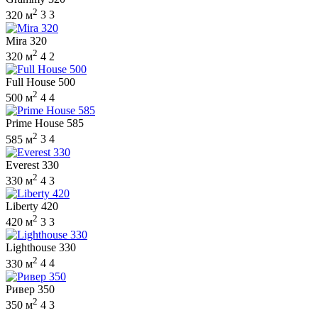
2
320 м
3
3
Mira 320
2
320 м
4
2
Full House 500
2
500 м
4
4
Prime House 585
2
585 м
3
4
Everest 330
2
330 м
4
3
Liberty 420
2
420 м
3
3
Lighthouse 330
2
330 м
4
4
Ривер 350
2
350 м
4
3