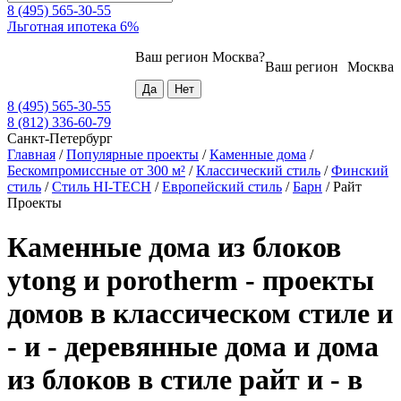
8 (495) 565-30-55
Льготная ипотека 6%
Ваш регион
Москва
?
Ваш регион
Москва
8 (495) 565-30-55
8 (812) 336-60-79
Санкт-Петербург
Главная
/
Популярные проекты
/
Каменные дома
/
Бескомпромиссные от 300 м²
/
Классический стиль
/
Финский
стиль
/
Стиль HI-TECH
/
Европейский стиль
/
Барн
/
Райт
Проекты
Каменные дома из блоков
ytong и porotherm - проекты
домов в классическом стиле и
- и - деревянные дома и дома
из блоков в стиле райт и - в