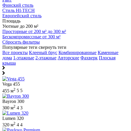
Финский стиль
Стиль HI-TECH
Европейский стиль
Площадь
Уютные до 200 м²
Просторные от 200 м² до 300 м²
Бескомпромиссные от 300 м²
Сбросить фильтры
Популярные теги
свернуть теги
Все проекты
Клееный брус
Комбинированные
Каменные
дома
1-этажные
2-этажные
Авторские
Фахверк
Плоская
крыша
Vega 455
2
455 м
5
5
Bayron 300
2
300 м
4
3
Lumen 320
2
320 м
4
4