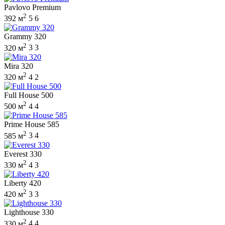
Pavlovo Premium
2
392 м
5
6
Grammy 320
2
320 м
3
3
Mira 320
2
320 м
4
2
Full House 500
2
500 м
4
4
Prime House 585
2
585 м
3
4
Everest 330
2
330 м
4
3
Liberty 420
2
420 м
3
3
Lighthouse 330
2
330 м
4
4