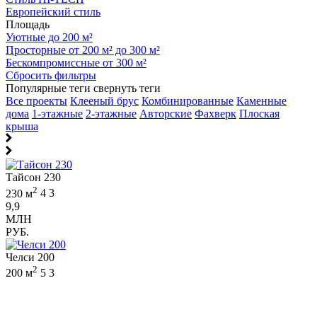
Европейский стиль
Площадь
Уютные до 200 м²
Просторные от 200 м² до 300 м²
Бескомпромиссные от 300 м²
Сбросить фильтры
Популярные теги
свернуть теги
Все проекты
Клееный брус
Комбинированные
Каменные
дома
1-этажные
2-этажные
Авторские
Фахверк
Плоская
крыша
Тайсон 230
2
230 м
4
3
9,9
МЛН
РУБ.
Челси 200
2
200 м
5
3