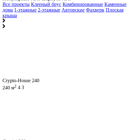
Все проекты
Клееный брус
Комбинированные
Каменные
дома
1-этажные
2-этажные
Авторские
Фахверк
Плоская
крыша
Crypto-House 240
2
240 м
4
3