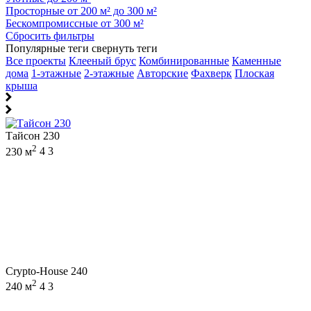
Просторные от 200 м² до 300 м²
Бескомпромиссные от 300 м²
Сбросить фильтры
Популярные теги
свернуть теги
Все проекты
Клееный брус
Комбинированные
Каменные
дома
1-этажные
2-этажные
Авторские
Фахверк
Плоская
крыша
Тайсон 230
2
230 м
4
3
Crypto-House 240
2
240 м
4
3