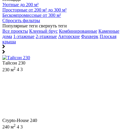
Уютные до 200 м²
Просторные от 200 м² до 300 м²
Бескомпромиссные от 300 м²
Сбросить фильтры
Популярные теги
свернуть теги
Все проекты
Клееный брус
Комбинированные
Каменные
дома
1-этажные
2-этажные
Авторские
Фахверк
Плоская
крыша
Тайсон 230
2
230 м
4
3
Crypto-House 240
2
240 м
4
3