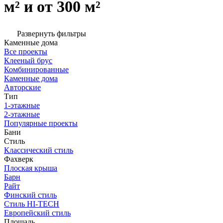
м² и от 300 м²
Развернуть фильтры
Каменные дома
Все проекты
Клееный брус
Комбинированные
Каменные дома
Авторские
Тип
1-этажные
2-этажные
Популярные проекты
Бани
Стиль
Классический стиль
Фахверк
Плоская крыша
Барн
Райт
Финский стиль
Стиль HI-TECH
Европейский стиль
Площадь