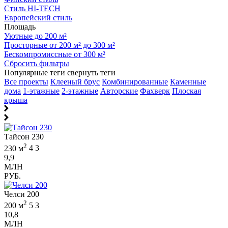
Стиль HI-TECH
Европейский стиль
Площадь
Уютные до 200 м²
Просторные от 200 м² до 300 м²
Бескомпромиссные от 300 м²
Сбросить фильтры
Популярные теги
свернуть теги
Все проекты
Клееный брус
Комбинированные
Каменные
дома
1-этажные
2-этажные
Авторские
Фахверк
Плоская
крыша
Тайсон 230
2
230 м
4
3
9,9
МЛН
РУБ.
Челси 200
2
200 м
5
3
10,8
МЛН