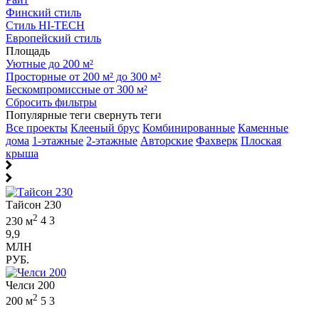
Финский стиль
Стиль HI-TECH
Европейский стиль
Площадь
Уютные до 200 м²
Просторные от 200 м² до 300 м²
Бескомпромиссные от 300 м²
Сбросить фильтры
Популярные теги
свернуть теги
Все проекты
Клееный брус
Комбинированные
Каменные
дома
1-этажные
2-этажные
Авторские
Фахверк
Плоская
крыша
Тайсон 230
2
230 м
4
3
9,9
МЛН
РУБ.
Челси 200
2
200 м
5
3