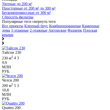
Уютные до 200 м²
Просторные от 200 м² до 300 м²
Бескомпромиссные от 300 м²
Сбросить фильтры
Популярные теги
свернуть теги
Все проекты
Клееный брус
Комбинированные
Каменные
дома
1-этажные
2-этажные
Авторские
Фахверк
Плоская
крыша
Тайсон 230
2
230 м
4
3
9,9
МЛН
РУБ.
Челси 200
2
200 м
5
3
10,8
МЛН
РУБ.
Quattro 200