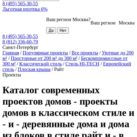
8 (495) 565-30-55
Льготная ипотека 6%
Ваш регион
Москва
?
Ваш регион
Москва
8 (495) 565-30-55
8 (812) 336-60-79
Санкт-Петербург
Главная
/
Популярные проекты
/
Все проекты
/
Уютные до 200
м²
/
Просторные от 200 м² до 300 м²
/
Бескомпромиссные от
300 м²
/
Классический стиль
/
Стиль HI-TECH
/
Европейский
стиль
/
Плоская крыша
/
Райт
Проекты
Каталог современных
проектов домов - проекты
домов в классическом стиле и
- и - деревянные дома и дома
из блоков в стиле райт и - в