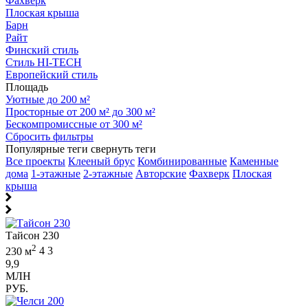
Фахверк
Плоская крыша
Барн
Райт
Финский стиль
Стиль HI-TECH
Европейский стиль
Площадь
Уютные до 200 м²
Просторные от 200 м² до 300 м²
Бескомпромиссные от 300 м²
Сбросить фильтры
Популярные теги
свернуть теги
Все проекты
Клееный брус
Комбинированные
Каменные
дома
1-этажные
2-этажные
Авторские
Фахверк
Плоская
крыша
Тайсон 230
2
230 м
4
3
9,9
МЛН
РУБ.