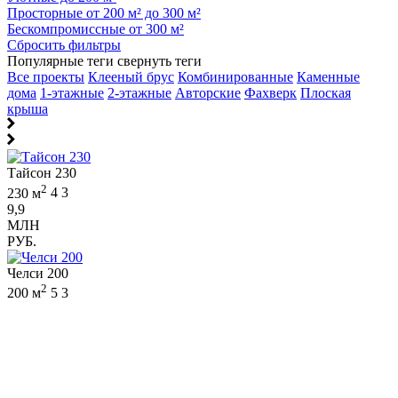
Просторные от 200 м² до 300 м²
Бескомпромиссные от 300 м²
Сбросить фильтры
Популярные теги
свернуть теги
Все проекты
Клееный брус
Комбинированные
Каменные
дома
1-этажные
2-этажные
Авторские
Фахверк
Плоская
крыша
Тайсон 230
2
230 м
4
3
9,9
МЛН
РУБ.
Челси 200
2
200 м
5
3