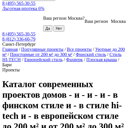
8 (495) 565-30-55
Льготная ипотека 6%
Ваш регион
Москва
?
Ваш регион
Москва
8 (495) 565-30-55
8 (812) 336-60-79
Санкт-Петербург
Главная
/
Популярные проекты
/
Все проекты
/
Уютные до 200
м²
/
Просторные от 200 м² до 300 м²
/
Финский стиль
/
Стиль
HI-TECH
/
Европейский стиль
/
Фахверк
/
Плоская крыша
/
Барн
Проекты
Каталог современных
проектов домов - и - и - и - в
финском стиле и - в стиле hi-
tech и - в европейском стиле
до 200 м² и от 200 м² до 300 м²