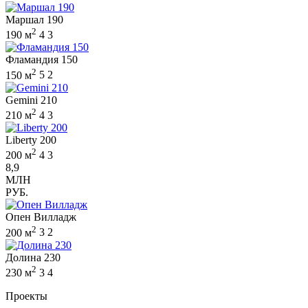
Маршал 190
2
190 м
4
3
Фламандия 150
2
150 м
5
2
Gemini 210
2
210 м
4
3
Liberty 200
2
200 м
4
3
8,9
МЛН
РУБ.
Опен Вилладж
2
200 м
3
2
Долина 230
2
230 м
3
4
Проекты