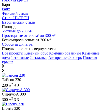
Плоская крыша
Барн
Райт
Финский стиль
Стиль HI-TECH
Европейский стиль
Площадь
Уютные до 200 м²
Просторные от 200 м² до 300 м²
Бескомпромиссные от 300 м²
Сбросить фильтры
Популярные теги
свернуть теги
Все проекты
Клееный брус
Комбинированные
Каменные
дома
1-этажные
2-этажные
Авторские
Фахверк
Плоская
крыша
Тайсон 230
2
230 м
4
3
Сириус-А 300
2
300 м
3
3
Liberty 320