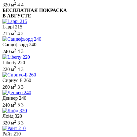
2
320 м
4
4
БЕСПЛАТНАЯ ПОКРАСКА
В АВГУСТЕ
Lappi 215
2
215 м
4
2
Сандефьорд 240
2
240 м
4
3
Liberty 220
2
220 м
4
3
Сириус-Б 260
2
260 м
3
3
Денвер 240
2
240 м
5
3
Лойд 320
2
320 м
3
3
Райт 210