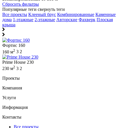
Сбросить фильтры
Популярные теги
свернуть теги
Все проекты
Клееный брус
Комбинированные
Каменные
дома
1-этажные
2-этажные
Авторские
Фахверк
Плоская
крыша
Фортис 160
2
160 м
3
2
Prime House 230
2
230 м
3
2
Проекты
Компания
Услуги
Информация
Контакты
Все проекты