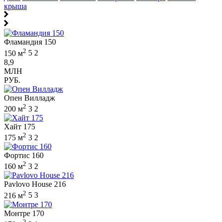
крыша
Фламандия 150
2
150 м
5
2
8,9
МЛН
РУБ.
Опен Вилладж
2
200 м
3
2
Хайт 175
2
175 м
3
2
Фортис 160
2
160 м
3
2
Pavlovo House 216
2
216 м
5
3
Монтре 170
2