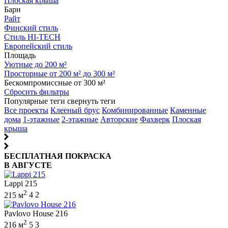
Плоская крыша
Барн
Райт
Финский стиль
Стиль HI-TECH
Европейский стиль
Площадь
Уютные до 200 м²
Просторные от 200 м² до 300 м²
Бескомпромиссные от 300 м²
Сбросить фильтры
Популярные теги
свернуть теги
Все проекты
Клееный брус
Комбинированные
Каменные
дома
1-этажные
2-этажные
Авторские
Фахверк
Плоская
крыша
БЕСПЛАТНАЯ ПОКРАСКА
В АВГУСТЕ
Lappi 215
2
215 м
4
2
Pavlovo House 216
2
216 м
5
3