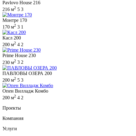
Pavlovo House 216
2
216 м
5
3
Монтре 170
2
170 м
3
1
Касл 200
2
200 м
4
2
Prime House 230
2
230 м
3
2
ПАВЛОВЫ ОЗЕРА 200
2
200 м
5
3
Опен Вилладж Комбо
2
200 м
4
2
Проекты
Компания
Услуги