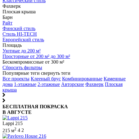
Классический стиль
Фахверк
Плоская крыша
Барн
Райт
Финский стиль
Стиль HI-TECH
Европейский стиль
Площадь
Уютные до 200 м²
Просторные от 200 м² до 300 м²
Бескомпромиссные от 300 м²
Сбросить фильтры
Популярные теги
свернуть теги
Все проекты
Клееный брус
Комбинированные
Каменные
дома
1-этажные
2-этажные
Авторские
Фахверк
Плоская
крыша
БЕСПЛАТНАЯ ПОКРАСКА
В АВГУСТЕ
Lappi 215
2
215 м
4
2