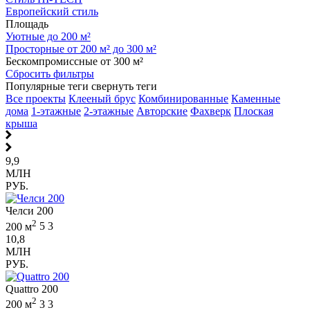
Европейский стиль
Площадь
Уютные до 200 м²
Просторные от 200 м² до 300 м²
Бескомпромиссные от 300 м²
Сбросить фильтры
Популярные теги
свернуть теги
Все проекты
Клееный брус
Комбинированные
Каменные
дома
1-этажные
2-этажные
Авторские
Фахверк
Плоская
крыша
9,9
МЛН
РУБ.
Челси 200
2
200 м
5
3
10,8
МЛН
РУБ.
Quattro 200
2
200 м
3
3