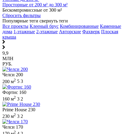
Просторные от 200 м² до 300 м²
Бескомпромиссные от 300 м²
Сбросить фильтры
Популярные теги
свернуть теги
Все проекты
Клееный брус
Комбинированные
Каменные
дома
1-этажные
2-этажные
Авторские
Фахверк
Плоская
крыша
9,9
МЛН
РУБ.
Челси 200
2
200 м
5
3
Фортис 160
2
160 м
3
2
Prime House 230
2
230 м
3
2
Челси 170
2
170 м
4
2