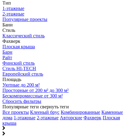
Тип
1-этажные
2-этажные
Популярные проекты
Бани
Стиль
Классический стиль
Фахверк
Плоская крыша
Барн
Райт
Финский стиль
Стиль HI-TECH
Европейский стиль
Площадь
Уютные до 200 м²
Просторные от 200 м² до 300 м²
Бескомпромиссные от 300 м²
Сбросить фильтры
Популярные теги
свернуть теги
Все проекты
Клееный брус
Комбинированные
Каменные
дома
1-этажные
2-этажные
Авторские
Фахверк
Плоская
крыша