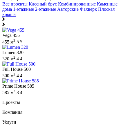
Все проекты
Клееный брус
Комбинированные
Каменные
дома
1-этажные
2-этажные
Авторские
Фахверк
Плоская
крыша
Vega 455
2
455 м
5
5
Lumen 320
2
320 м
4
4
Full House 500
2
500 м
4
4
Prime House 585
2
585 м
3
4
Проекты
Компания
Услуги