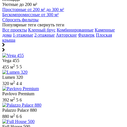
Уютные до 200 м²
Просторные от 200 м² до 300 м²
Бескомпромиссные от 300 м²
Сбросить фильтры
Популярные теги
свернуть теги
Все проекты
Клееный брус
Комбинированные
Каменные
дома
1-этажные
2-этажные
Авторские
Фахверк
Плоская
крыша
Vega 455
2
455 м
5
5
Lumen 320
2
320 м
4
4
Pavlovo Premium
2
392 м
5
6
Palazzo Palace 880
2
880 м
6
6
Full House 500