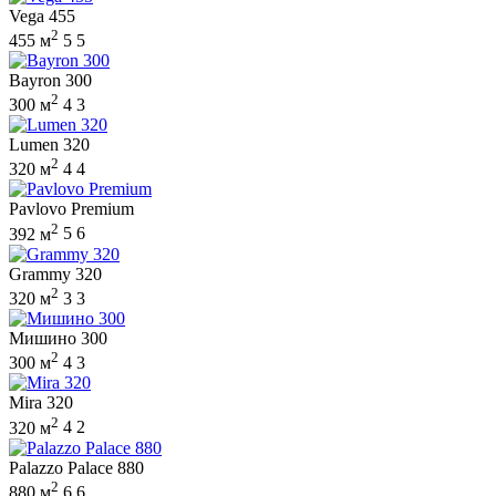
Vega 455
2
455 м
5
5
Bayron 300
2
300 м
4
3
Lumen 320
2
320 м
4
4
Pavlovo Premium
2
392 м
5
6
Grammy 320
2
320 м
3
3
Мишино 300
2
300 м
4
3
Mira 320
2
320 м
4
2
Palazzo Palace 880
2
880 м
6
6