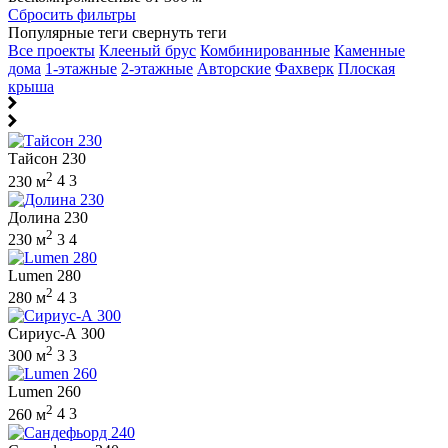
Сбросить фильтры
Популярные теги
свернуть теги
Все проекты
Клееный брус
Комбинированные
Каменные
дома
1-этажные
2-этажные
Авторские
Фахверк
Плоская
крыша
Тайсон 230
2
230 м
4
3
Долина 230
2
230 м
3
4
Lumen 280
2
280 м
4
3
Сириус-А 300
2
300 м
3
3
Lumen 260
2
260 м
4
3