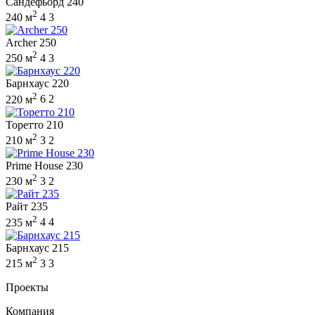
Сандефьорд 240
2
240 м
4
3
Archer 250
2
250 м
4
3
Барнхаус 220
2
220 м
6
2
Торетто 210
2
210 м
3
2
Prime House 230
2
230 м
3
2
Райт 235
2
235 м
4
4
Барнхаус 215
2
215 м
3
3
Проекты
Компания