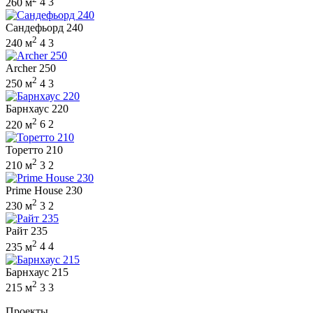
260 м
4
3
Сандефьорд 240
2
240 м
4
3
Archer 250
2
250 м
4
3
Барнхаус 220
2
220 м
6
2
Торетто 210
2
210 м
3
2
Prime House 230
2
230 м
3
2
Райт 235
2
235 м
4
4
Барнхаус 215
2
215 м
3
3
Проекты