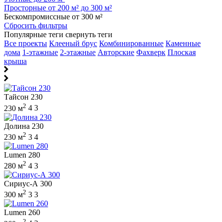
Просторные от 200 м² до 300 м²
Бескомпромиссные от 300 м²
Сбросить фильтры
Популярные теги
свернуть теги
Все проекты
Клееный брус
Комбинированные
Каменные
дома
1-этажные
2-этажные
Авторские
Фахверк
Плоская
крыша
Тайсон 230
2
230 м
4
3
Долина 230
2
230 м
3
4
Lumen 280
2
280 м
4
3
Сириус-А 300
2
300 м
3
3
Lumen 260
2