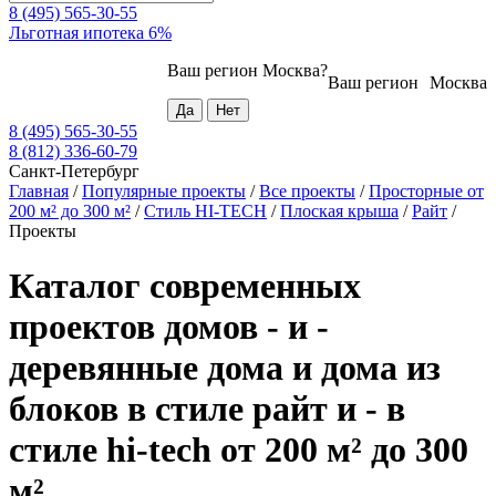
8 (495) 565-30-55
Льготная ипотека 6%
Ваш регион
Москва
?
Ваш регион
Москва
8 (495) 565-30-55
8 (812) 336-60-79
Санкт-Петербург
Главная
/
Популярные проекты
/
Все проекты
/
Просторные от
200 м² до 300 м²
/
Стиль HI-TECH
/
Плоская крыша
/
Райт
/
Проекты
Каталог современных
проектов домов - и -
деревянные дома и дома из
блоков в стиле райт и - в
стиле hi-tech от 200 м² до 300
м²