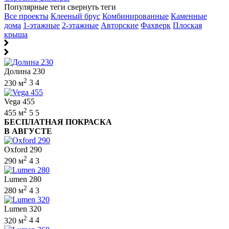
Популярные теги
свернуть теги
Все проекты
Клееный брус
Комбинированные
Каменные
дома
1-этажные
2-этажные
Авторские
Фахверк
Плоская
крыша
Долина 230
2
230 м
3
4
Vega 455
2
455 м
5
5
БЕСПЛАТНАЯ ПОКРАСКА
В АВГУСТЕ
Oxford 290
2
290 м
4
3
Lumen 280
2
280 м
4
3
Lumen 320
2
320 м
4
4