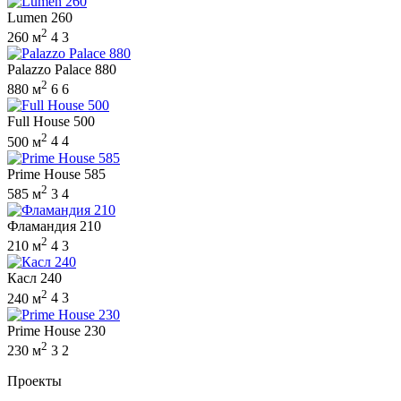
Lumen 260
2
260 м
4
3
Palazzo Palace 880
2
880 м
6
6
Full House 500
2
500 м
4
4
Prime House 585
2
585 м
3
4
Фламандия 210
2
210 м
4
3
Касл 240
2
240 м
4
3
Prime House 230
2
230 м
3
2
Проекты