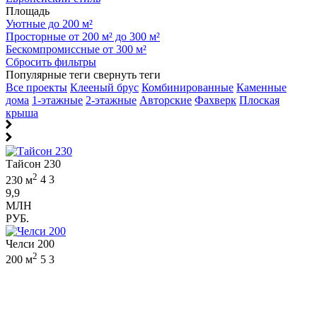
Площадь
Уютные до 200 м²
Просторные от 200 м² до 300 м²
Бескомпромиссные от 300 м²
Сбросить фильтры
Популярные теги
свернуть теги
Все проекты
Клееный брус
Комбинированные
Каменные
дома
1-этажные
2-этажные
Авторские
Фахверк
Плоская
крыша
Тайсон 230
2
230 м
4
3
9,9
МЛН
РУБ.
Челси 200
2
200 м
5
3