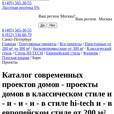
8 (495) 565-30-55
Льготная ипотека 6%
Ваш регион
Москва
?
Ваш регион
Москва
8 (495) 565-30-55
8 (812) 336-60-79
Санкт-Петербург
Главная
/
Популярные проекты
/
Все проекты
/
Просторные от
200 м² до 300 м²
/
Бескомпромиссные от 300 м²
/
Классический
стиль
/
Стиль HI-TECH
/
Европейский стиль
/
Фахверк
/
Плоская крыша
/
Барн
Проекты
Каталог современных
проектов домов - проекты
домов в классическом стиле и
- и - и - и - в стиле hi-tech и - в
европейском стиле от 200 м²