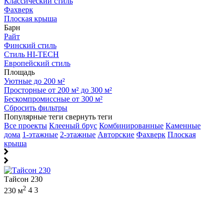
Классический стиль
Фахверк
Плоская крыша
Барн
Райт
Финский стиль
Стиль HI-TECH
Европейский стиль
Площадь
Уютные до 200 м²
Просторные от 200 м² до 300 м²
Бескомпромиссные от 300 м²
Сбросить фильтры
Популярные теги
свернуть теги
Все проекты
Клееный брус
Комбинированные
Каменные
дома
1-этажные
2-этажные
Авторские
Фахверк
Плоская
крыша
Тайсон 230
2
230 м
4
3