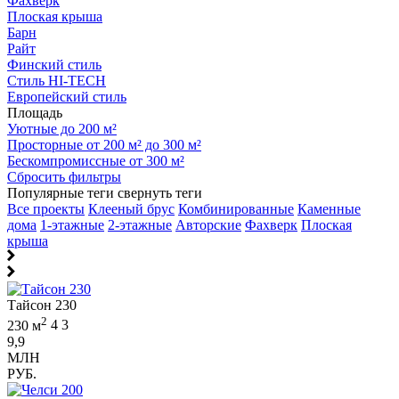
Фахверк
Плоская крыша
Барн
Райт
Финский стиль
Стиль HI-TECH
Европейский стиль
Площадь
Уютные до 200 м²
Просторные от 200 м² до 300 м²
Бескомпромиссные от 300 м²
Сбросить фильтры
Популярные теги
свернуть теги
Все проекты
Клееный брус
Комбинированные
Каменные
дома
1-этажные
2-этажные
Авторские
Фахверк
Плоская
крыша
Тайсон 230
2
230 м
4
3
9,9
МЛН
РУБ.