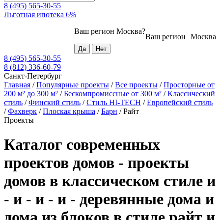
8 (495) 565-30-55
Льготная ипотека 6%
Ваш регион
Москва
?
Ваш регион
Москва
8 (495) 565-30-55
8 (812) 336-60-79
Санкт-Петербург
Главная
/
Популярные проекты
/
Все проекты
/
Просторные от
200 м² до 300 м²
/
Бескомпромиссные от 300 м²
/
Классический
стиль
/
Финский стиль
/
Стиль HI-TECH
/
Европейский стиль
/
Фахверк
/
Плоская крыша
/
Барн
/
Райт
Проекты
Каталог современных
проектов домов - проекты
домов в классическом стиле и
- и - и - и - деревянные дома и
дома из блоков в стиле райт и